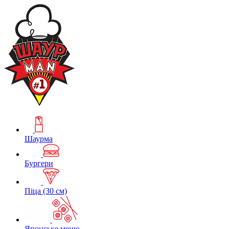
Шаурма
Бургери
Піца (30 см)
Японське меню