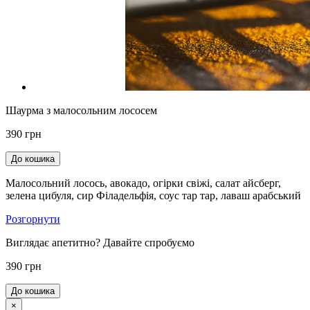
Шаурма з малосольним лососем
390 грн
До кошика
Малосольний лосось, авокадо, огірки свіжі, салат айсберг,
зелена цибуля, сир Філадельфія, соус тар тар, лаваш арабський
Розгорнути
Виглядає апетитно? Давайте спробуємо
390 грн
До кошика
×