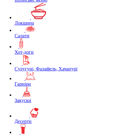
Локшина
Салати
Хот-доги
Сулугуні, Фалафель, Хачапурі
Гарніри
Закуски
Десерти